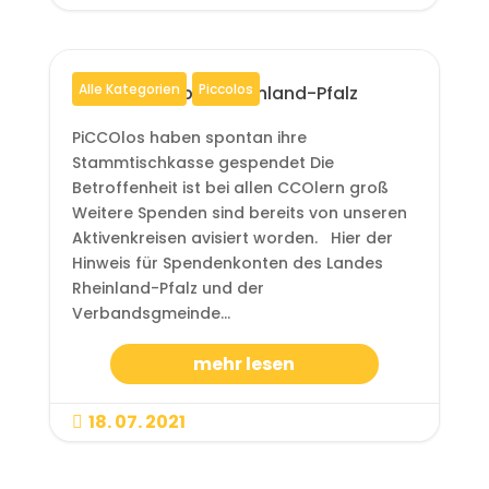
Alle Kategorien
Piccolos
Flutkatastrophe Rheinland-Pfalz
PiCCOlos haben spontan ihre
Stammtischkasse gespendet Die
Betroffenheit ist bei allen CCOlern groß
Weitere Spenden sind bereits von unseren
Aktivenkreisen avisiert worden. Hier der
Hinweis für Spendenkonten des Landes
Rheinland-Pfalz und der
Verbandsgmeinde...
mehr lesen
18. 07. 2021
