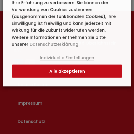
Ihre Erfahrung zu verbessern. Sie können der
Verwendung von Cookies zustimmen
(ausgenommen der funktionalen Cookies), Ihre
Einwilligung ist freiwillig und kann jederzeit mit
Wirkung für die Zukunft widerrufen werden.
Weitere Informationen entnehmen Sie bitte
Copyright 2021 Carneval Comité Oberlahnstein
unserer
Datenschutzerklärung
.
e.V.
Individuelle Einstellungen
Alle akzeptieren
Unsere Partner
Impressum
Datenschutz