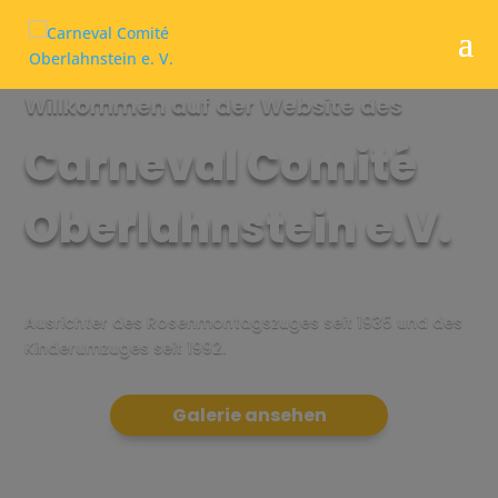
Willkommen auf der Website des
Carneval Comité
Ober­lahn­stein e.V.
Ausrichter des Rosen­montags­zuges seit 1935 und des
Kinderumzuges seit 1992.
Galerie ansehen