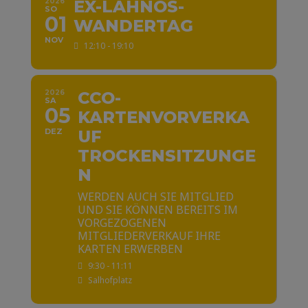
2026
EX-LAHNOS-
SO
01
WANDERTAG
NOV
12:10 - 19:10
2026
CCO-
SA
05
KARTENVORVERKA
DEZ
UF
TROCKENSITZUNGE
N
WERDEN AUCH SIE MITGLIED
UND SIE KÖNNEN BEREITS IM
VORGEZOGENEN
MITGLIEDERVERKAUF IHRE
KARTEN ERWERBEN
9:30 - 11:11
Salhofplatz