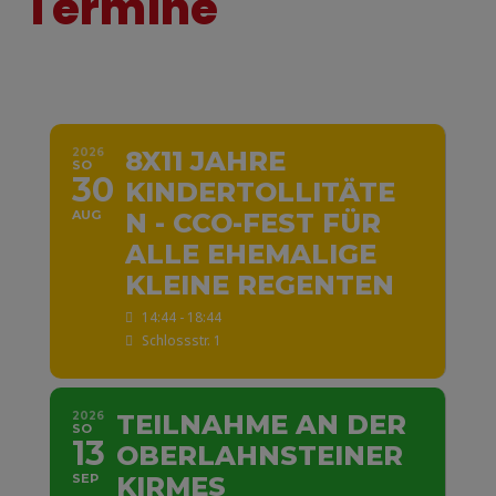
Termine
2026
8X11 JAHRE
SO
30
KINDERTOLLITÄTE
AUG
N - CCO-FEST FÜR
ALLE EHEMALIGE
KLEINE REGENTEN
14:44 - 18:44
Schlossstr. 1
2026
TEILNAHME AN DER
SO
13
OBERLAHNSTEINER
SEP
KIRMES