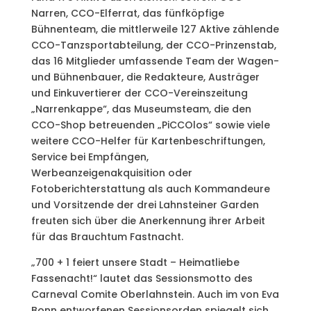
Narren, CCO-Elferrat, das fünfköpfige
Bühnenteam, die mittlerweile 127 Aktive zählende
CCO-Tanzsportabteilung, der CCO-Prinzenstab,
das 16 Mitglieder umfassende Team der Wagen-
und Bühnenbauer, die Redakteure, Austräger
und Einkuvertierer der CCO-Vereinszeitung
„Narrenkappe“, das Museumsteam, die den
CCO-Shop betreuenden „PiCCOlos“ sowie viele
weitere CCO-Helfer für Kartenbeschriftungen,
Service bei Empfängen,
Werbeanzeigenakquisition oder
Fotoberichterstattung als auch Kommandeure
und Vorsitzende der drei Lahnsteiner Garden
freuten sich über die Anerkennung ihrer Arbeit
für das Brauchtum Fastnacht.
„700 + 1 feiert unsere Stadt – Heimatliebe
Fassenacht!“ lautet das Sessionsmotto des
Carneval Comite Oberlahnstein. Auch im von Eva
Bonn entworfenen Sessionsorden spiegelt sich