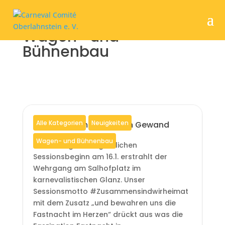
Wagen- und
Bühnenbau
Alle Kategorien
Neuigkeiten
Wehrgang im närrischen Gewand
Wagen- und Bühnenbau
Rechtzeitig zum eigentlichen
Sessionsbeginn am 16.1. erstrahlt der
Wehrgang am Salhofplatz im
karnevalistischen Glanz. Unser
Sessionsmotto #Zusammensindwirheimat
mit dem Zusatz „und bewahren uns die
Fastnacht im Herzen“ drückt aus was die