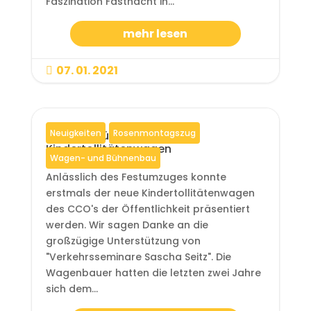
Faszination Fastnacht in...
mehr lesen
07. 01. 2021

Neuigkeiten
Rosenmontagszug
Premiere für neuen
Kindertollitätenwagen
Wagen- und Bühnenbau
Anlässlich des Festumzuges konnte
erstmals der neue Kindertollitätenwagen
des CCO's der Öffentlichkeit präsentiert
werden. Wir sagen Danke an die
großzügige Unterstützung von
"Verkehrsseminare Sascha Seitz". Die
Wagenbauer hatten die letzten zwei Jahre
sich dem...