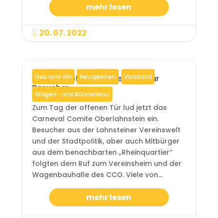
mehr lesen
20. 07. 2022

Das sind Wir
Neuigkeiten
Vorstand
Das CCO öffnete seine Türen für
Besucher
Wagen- und Bühnenbau
Zum Tag der offenen Tür lud jetzt das
Carneval Comite Oberlahnstein ein.
Besucher aus der Lahnsteiner Vereinswelt
und der Stadtpolitik, aber auch Mitbürger
aus dem benachbarten „Rheinquartier“
folgten dem Ruf zum Vereinsheim und der
Wagenbauhalle des CCO. Viele von...
mehr lesen