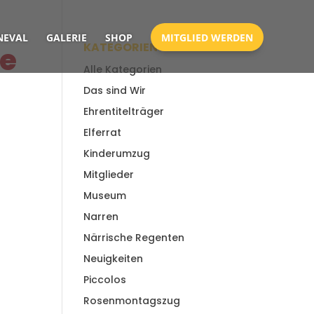
EVAL
GALERIE
SHOP
MITGLIED WERDEN
KATEGORIEN
ge
Alle Kategorien
Das sind Wir
Ehrentitelträger
Elferrat
Kinderumzug
Mitglieder
Museum
Narren
Närrische Regenten
Neuigkeiten
Piccolos
Rosenmontagszug