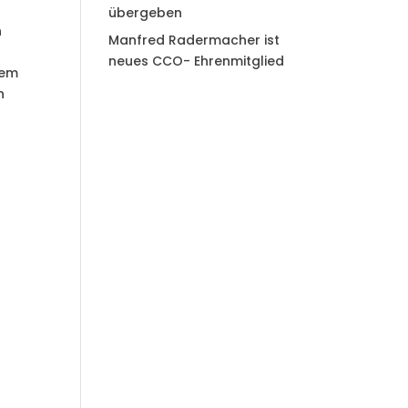
übergeben
n
Manfred Radermacher ist
neues CCO- Ehrenmitglied
dem
h