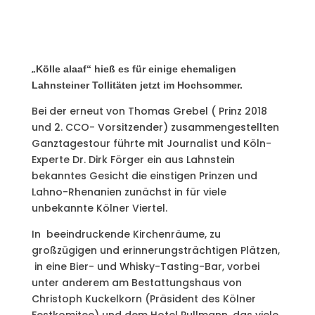
„
Kölle alaaf“ hieß es für einige ehemaligen
Lahnsteiner Tollitäten jetzt im Hochsommer.
Bei der erneut von Thomas Grebel ( Prinz 2018
und 2. CCO- Vorsitzender) zusammengestellten
Ganztagestour führte mit Journalist und Köln-
Experte Dr. Dirk Förger ein aus Lahnstein
bekanntes Gesicht die einstigen Prinzen und
Lahno-Rhenanien zunächst in für viele
unbekannte Kölner Viertel.
In beeindruckende Kirchenräume, zu
großzügigen und erinnerungsträchtigen Plätzen,
in eine Bier- und Whisky-Tasting-Bar, vorbei
unter anderem am Bestattungshaus von
Christoph Kuckelkorn (Präsident des Kölner
Festkomitee) und dem Hotel Pullmann, das viele