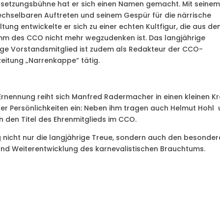
setzungsbühne hat er sich einen Namen gemacht. Mit seine
chselbaren Auftreten und seinem Gespür für die närrische
tung entwickelte er sich zu einer echten Kultfigur, die aus d
m des CCO nicht mehr wegzudenken ist. Das langjährige
ge Vorstandsmitglied ist zudem als Redakteur der CCO-
zeitung „Narrenkappe“ tätig.
 Ernennung reiht sich Manfred Radermacher in einen kleinen Kr
ter Persönlichkeiten ein: Neben ihm tragen auch Helmut Hohl
n den Titel des Ehrenmitglieds im CCO.
g nicht nur die langjährige Treue, sondern auch den besonde
nd Weiterentwicklung des karnevalistischen Brauchtums.