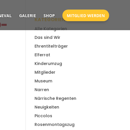
EVAL
GALERIE
SHOP
MITGLIED WERDEN
KATEGORIEN
O-
Alle Kategorien
Das sind Wir
Ehrentitelträger
Elferrat
Kinderumzug
Mitglieder
Museum
Narren
Närrische Regenten
Neuigkeiten
Piccolos
Rosenmontagszug