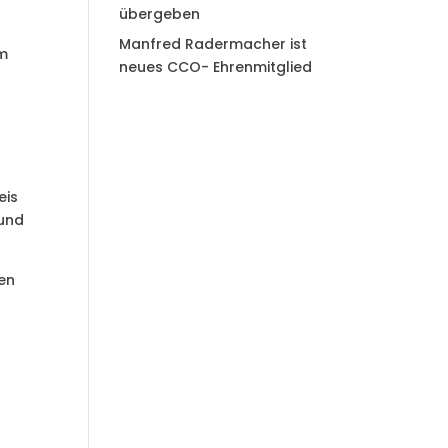
m
übergeben
Manfred Radermacher ist
em
neues CCO- Ehrenmitglied
eis
 und
ren