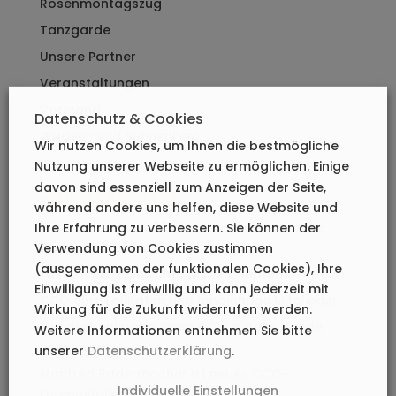
Rosenmontagszug
Tanzgarde
Unsere Partner
Veranstaltungen
Vorstand
Datenschutz & Cookies
Wagen- und Bühnenbau
Wir nutzen Cookies, um Ihnen die bestmögliche
Nutzung unserer Webseite zu ermöglichen. Einige
davon sind essenziell zum Anzeigen der Seite,
NEUESTE BEITRÄGE
während andere uns helfen, diese Website und
Wir werden auch 2027 in Lahnstein eine tolle
Ihre Erfahrung zu verbessern. Sie können der
Fastnacht feiern!
Verwendung von Cookies zustimmen
(ausgenommen der funktionalen Cookies), Ihre
Fastnachtsgeschichte pur: 25. September 2026
Einwilligung ist freiwillig und kann jederzeit mit
CCO ehrt Tollitäten und langjährige Mitglieder
Wirkung für die Zukunft widerrufen werden.
Mundschenkpokal beim CCO in neue Hände
Weitere Informationen entnehmen Sie bitte
übergeben
unserer
Datenschutzerklärung
.
Manfred Radermacher ist neues CCO-
Individuelle Einstellungen
Ehrenmitglied