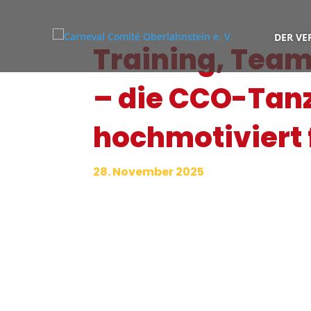
DER VE
Training, Team
– die CCO-Tanz
hochmotiviert 
28. November 2025