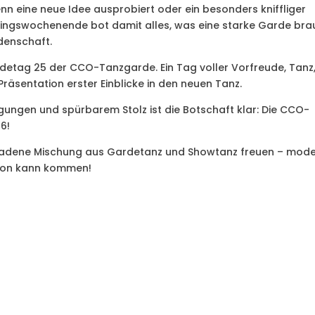
enn eine neue Idee ausprobiert oder ein besonders kniffliger
iningswochenende bot damit alles, was eine starke Garde bra
idenschaft.
detag 25 der CCO-Tanzgarde. Ein Tag voller Vorfreude, Tanz
äsentation erster Einblicke in den neuen Tanz.
gungen und spürbarem Stolz ist die Botschaft klar: Die CCO-
6!
eladene Mischung aus Gardetanz und Showtanz freuen – mode
ssion kann kommen!