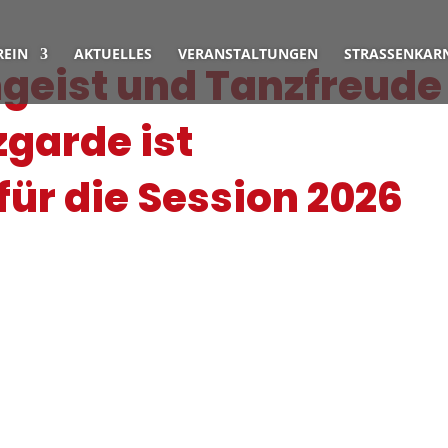
REIN
AKTUELLES
VERANSTALTUNGEN
STRASSENKARN
geist und Tanzfreude
garde ist
für die Session 2026