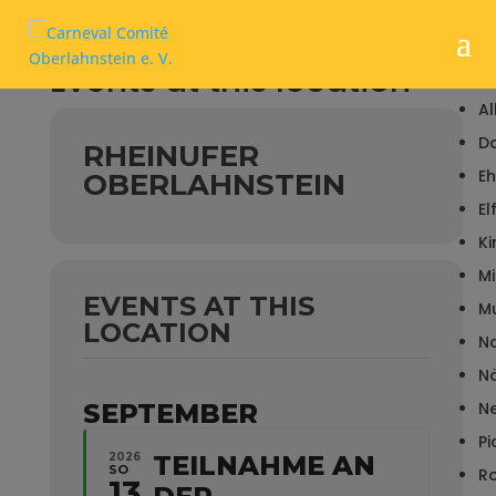
Events at this location
KA
Al
Da
RHEINUFER
Eh
OBERLAHNSTEIN
El
K
Mi
EVENTS AT THIS
M
LOCATION
N
Nä
SEPTEMBER
Ne
Pi
2026
TEILNAHME AN
SO
R
13