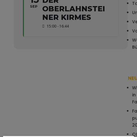
DER
T
SEP
OBERLAHNSTEI
Un
NER KIRMES
V
15:00 - 16:44
V
W
B
NEU
W
in
Fa
F
pu
2
CC