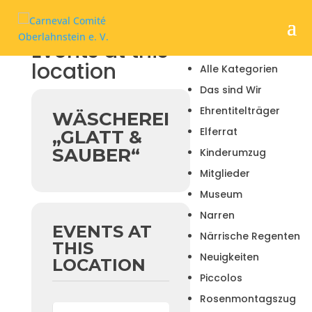
Events at this
KATEGORIEN
location
Alle Kategorien
Das sind Wir
Ehrentitelträger
WÄSCHEREI
Elferrat
„GLATT &
SAUBER“
Kinderumzug
Mitglieder
Museum
Narren
EVENTS AT
Närrische Regenten
THIS
Neuigkeiten
LOCATION
Piccolos
Rosenmontagszug