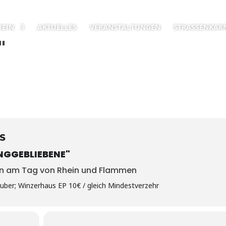
REIN
AKTUELLES
VERANSTALTUNGEN
STRASSENKARN
"
S
NGGEBLIEBENE"
in am Tag von Rhein und Flammen
auber; Winzerhaus EP 10€ / gleich Mindestverzehr